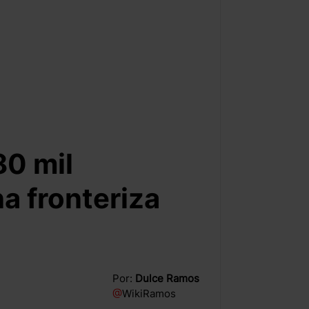
80 mil
a fronteriza
Por:
Dulce Ramos
@
WikiRamos