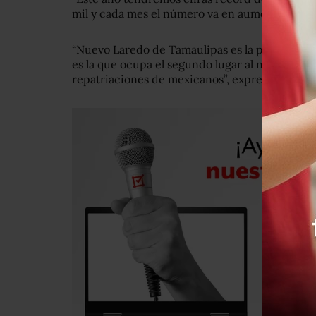
mil y cada mes el número va en aumento”, seña
“Nuevo Laredo de Tamaulipas es la principal f
es la que ocupa el segundo lugar al nivel nacio
repatriaciones de mexicanos”, expresó.