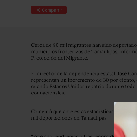
Compartir
Cerca de 80 mil migrantes han sido deportados,
municipios fronterizos de Tamaulipas, informó
Protección del Migrante.
El director de la dependencia estatal, José Ca
representan un incremento de 30 por ciento, 
cuando Estados Unidos repatrió durante todo 2
connacionales.
Comentó que ante estas estadísticas, para est
mil deportaciones en Tamaulipas.
“Este año tendremos cifras récord de deporta