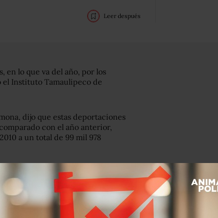
Leer después
 en lo que va del año, por los
 el Instituto Tamaulipeco de
rmona, dijo que estas deportaciones
comparado con el año anterior,
010 a un total de 99 mil 978
e 2011 se espera culminar con unas 150
ciones, actualmente llevamos unas 80