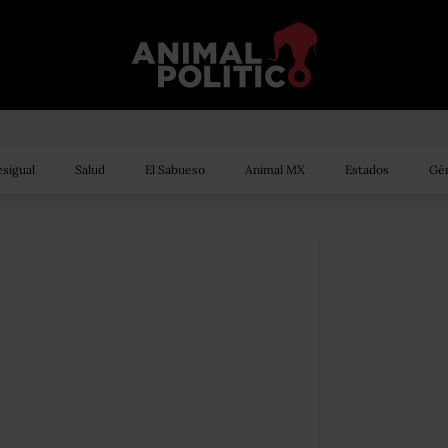
sigual
Salud
El Sabueso
Animal MX
Estados
Gén