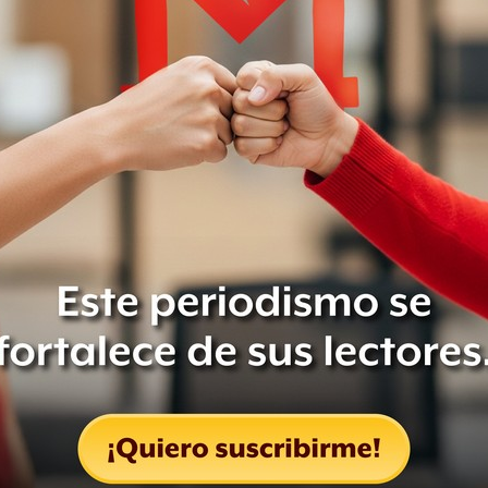
ló.
rontera con este problema, tanto que
nal por debajo de Tijuana respecto a