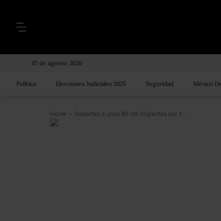
07 de agosto, 2026
Política
Elecciones Judiciales 2025
Seguridad
México De
Home
>
Deportan a unos 80 mil migrantes por zona fronteriza de Tamaulipas