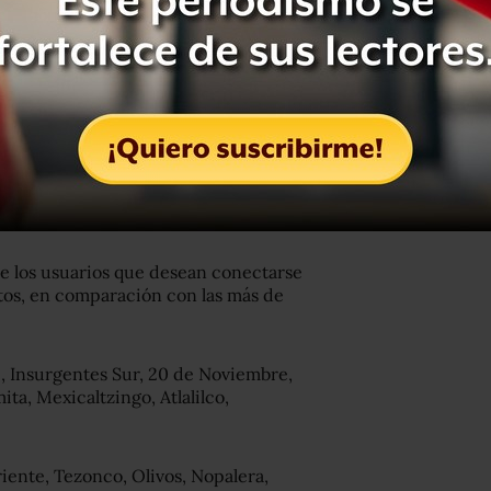
rma de intervenir los distintos tipos
 financieros y finalmente mantener el
Dorada, reconocida como el esfuerzo
.
e los usuarios que desean conectarse
utos, en comparación con las más de
c, Insurgentes Sur, 20 de Noviembre,
ta, Mexicaltzingo, Atlalilco,
riente, Tezonco, Olivos, Nopalera,