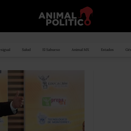
sigual
Salud
El Sabueso
Animal MX
Estados
Gén