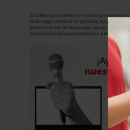
El Gobierno del Distrito Federal precisó en u
en la etapa terminal de pruebas, luego de que 
primero de los 30 trenes que recorrerán en su 
beneficiarán fundamentalmente a los habitantes