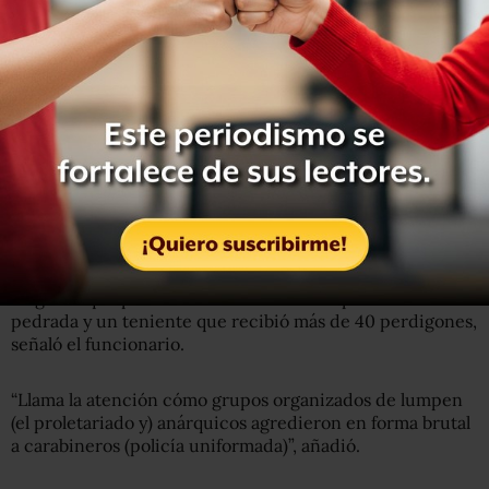
Por la mañana aún se veían fogatas humeantes en
importantes arterias que conducen al centro de la
ciudad y decenas de semáforos destrozados impedían un
tránsito fluido.
Una menor de 15 años fue baleada en el tórax
mientras
estaba en la calle en compañía de familiares, informó
Ubilla. Fue operada en la madrugada y su estado es
crítico. Cuatro civiles más resultaron lesionados.
Entre los 40 policías heridos, los más delicados son un
sargento que presenta un trauma ocular producto de una
pedrada y un teniente que recibió más de 40 perdigones,
señaló el funcionario.
“Llama la atención cómo grupos organizados de lumpen
(el proletariado y) anárquicos agredieron en forma brutal
a carabineros (policía uniformada)”, añadió.