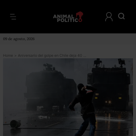
09 de agosto, 2026
Home
>
Aniversario del golpe en Chile deja 40 policías lesionados y 280 detenidos