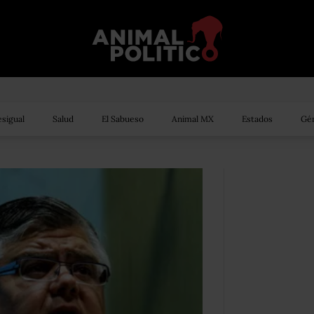
sigual
Salud
El Sabueso
Animal MX
Estados
Gén