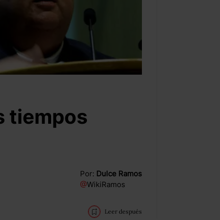
s tiempos
Por:
Dulce Ramos
@
WikiRamos
Leer después