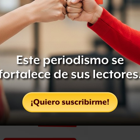
conómico que se vive es por las fallas
sarse por alto que
los estados y los