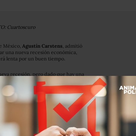
TO: Cuartoscuro
de México,
Agustín Carstens
, admitió
itar una nueva recesión económica,
rá lenta por un buen tiempo.
nueva recesión, pero dado que hay una
e endeble
no se podrán eludir
o económico, particularmente en
nuevo proyecto nacional de desarrollo,
istas, el gobernador de Banxico
cimiento económico mundial es la
nes apropiadas en los problemas de los