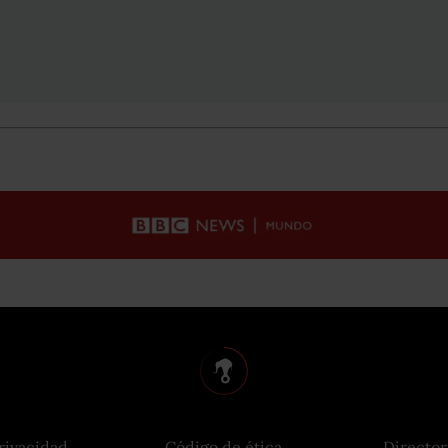
rivacidad
Código de ética
Director