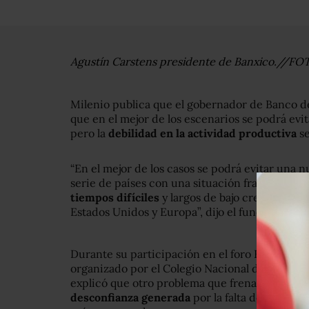
Agustín Carstens presidente de Banxico.//FO
Milenio publica que el gobernador de Banco 
que en el mejor de los escenarios se podrá ev
pero la
debilidad en la actividad productiva
se
“En el mejor de los casos se podrá evitar una 
serie de países con una situación francament
tiempos difíciles
y largos de bajo crecimient
Estados Unidos y Europa”, dijo el funcionario.
Durante su participación en el foro Hacia un 
organizado por el Colegio Nacional de Econom
explicó que otro problema que frenará el cre
desconfianza generada
por la falta de solucio