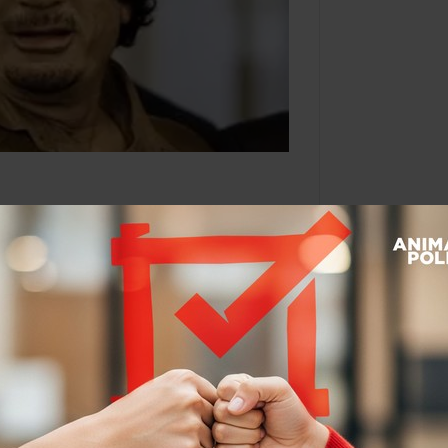
 en un mensaje
fuerzas leales.
Por:
Dulce Ramos
@
WikiRamos
Leer después