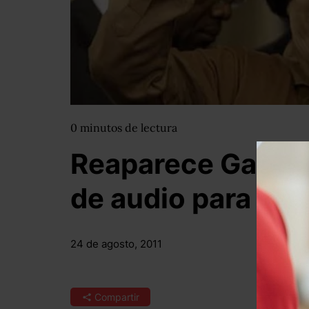
0
minutos
de lectura
Reaparece Gadafi
de audio para las 
24 de agosto, 2011
Compartir