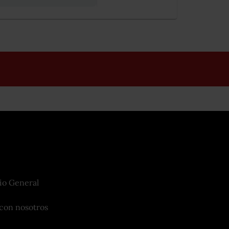
io General
con nosotros