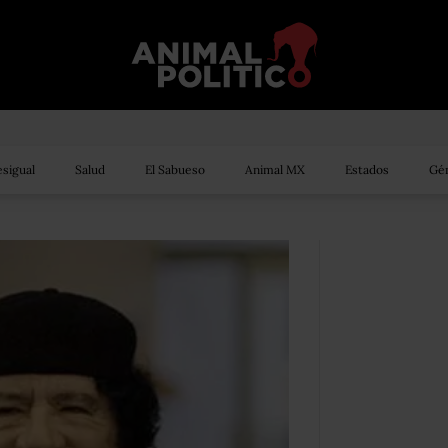
sigual
Salud
El Sabueso
Animal MX
Estados
Gén