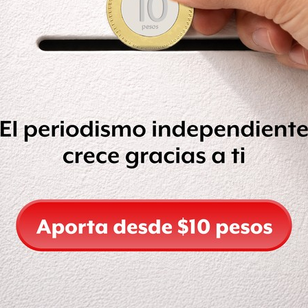
 Maestros,
el cual aseguró aún es una
nque
aún existen incongruencias
o
Educación Pública (SEP) a la Cámara de
ue
reportan que no tienen ningún
rango, Guerrero y San Luis Potosí,
 Artículo 9 del Presupuesto de
sten 255 maestros comisionados en
Potosí.