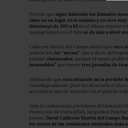
Precisó que
sigue habiendo los llamados mae
clase en un lugar en la mañana y en otro muy 
disminuyó de 300 a 63
en el último reporte tr
incongruencia en el dato
se da más a nivel mu
Calderón Martín del Campo añadió que
otro t
padrón son
los “necios”
, que a decir del regis
estaban
clausurados
, aunque el mayor proble
incansables”
que tienen
tres jornadas de tie
Además de que
esta situación no la permite l
cronológicamente, pues les alcanzaría el día o
secundaria que de acuerdo con el padrón trab
Ante la comisionada presidenta del Instituto F
Protección de Datos (IFAI), Jacqueline Peschar
evento,
David Calderón Martín del Campo lla
los costos de las comisiones sindicales sean