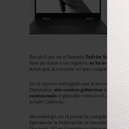
Recalcó que en el llamado
Padrón Nacional de
base de datos o un registro,
se ha avanzado,
au
datos que al cruzarse no son compatibles.
En el reporte entregado por la Secretaría de 
Diputados,
aún existen gobiernos
estatales q
comisionado
registrado como es el caso de
Du
señaló Calderón.
Sin embargo, en el portal de cumplimiento del
Egresos de la Federación se encontró que exi
Durango, 147 en Guerrero y cinco en San Luis 