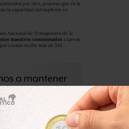
ustituidos por otro, proceso que en la
más la capacidad del suplente es
ato Nacional de Trabajadores de la
 estos maestros comisionados
a tareas
 por cuotas recibe más de 545