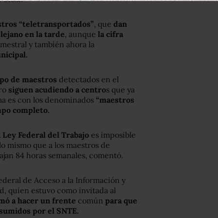
stros “teletransportados”
, que
dan
lejano en la tarde
, aunque
la cifra
imestral y también ahora la
nicipal.
ipo de maestros
detectados en el
tro
siguen acudiendo a centro
s que ya
ma es con los denominados
“maestros
mpo completo.
a Ley Federal del Trabajo
es imposible
 lo mismo que a los maestros de
ajan 84 horas semanales, comentó.
ederal de Acceso a la Información y
d, quien estuvo como invitada al
mó a hacer un frente
común
para que
 asumidos por el SNTE.