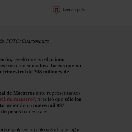
Leer después
ria. FOTO: Cuartoscuro
erón,
reveló que en el
primer
aestros
comisionados a
tareas que no
o trimestral de 708 millones de
al de Maestros
ante representantes
stá mi maestro?
, precisó que
sólo los
to
ascienden a
nueve mil 987
,
s de pesos
trimestrales.
os escolares no sólo significa erogar