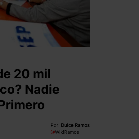
e 20 mil
co? Nadie
Primero
Por:
Dulce Ramos
@
WikiRamos