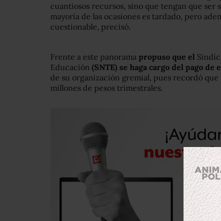
cuantiosos recursos, sino que tengan que ser s
mayoría de las ocasiones es tardado, pero ade
cuestionable, precisó.
Frente a este panorama
propuso que el
Sindic
Educación
(SNTE) se haga cargo del pago de
de su organización gremial, pues recordó que
millones de pesos trimestrales.