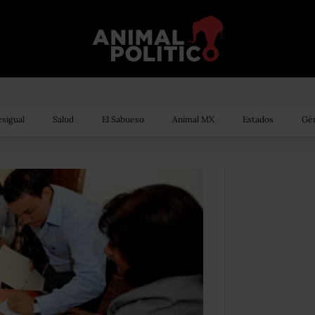
sigual
Salud
El Sabueso
Animal MX
Estados
Gén