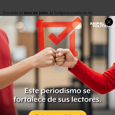
Durante el
mes de julio
, la Subprocuraduría de
Investigación Especializada en Delincuencia Organizada
(SIEDO) obtuvo
50 autos de formal prisión, que
involucran a 176 presuntos colaboradores
de la
delincuencia organizada.
La Procuraduría General de la República (PGR)
informó
que l
a mayoría de los sentenciados pertenecen a grupos
criminales
como los cárteles del Golfo, de Sinaloa, de los
Beltrán Leyva, los Zetas y la Familia Michoacana y que
están relacionados con los
delitos de tráfico de droga,
homicidios y secuestros
.
Entre los procesados destaca
Jorge Antonio Arias Flores,
alias “El Guacho”
, quien es señalado de actuar como
lugarteniente de
Joaquín “El Chapo” Guzmán
en el
estado de Nayarit y que supuestamente entregó
información para localizar al jefe del cártel de Sinaloa.