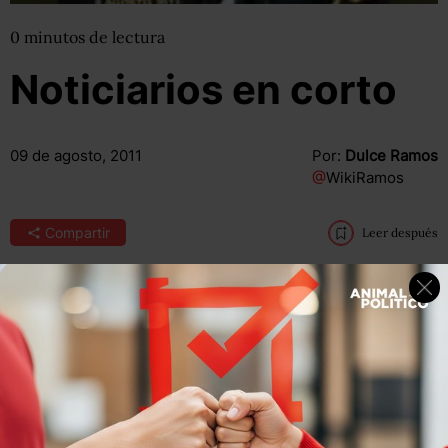
0
minutos
de lectura
Noticiarios en corto
09 de agosto, 2011
Por:
Dulce Ramos
@
WikiRamos
Compartir
Leer después
Compartir
Leer después