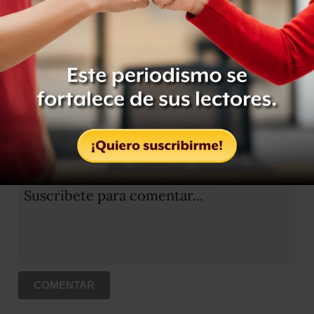
Etiquetas:
NOTICIARIOS
NOTICIAS
RESUMEN
OCULTAR COMENTARIOS
Iniciar sesión
Registrate
Suscribete para comentar...
COMENTAR