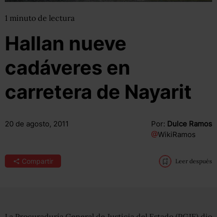
1
minuto
de lectura
Hallan nueve
cadáveres en
carretera de Nayarit
20 de agosto, 2011
Por:
Dulce Ramos
@
WikiRamos
Compartir
Leer después
La Procuraduría General de Justicia del Estado (PGJE) dio