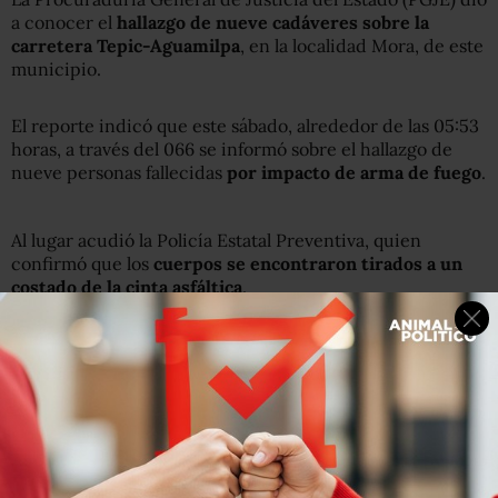
a conocer el
hallazgo de nueve cadáveres sobre la
carretera Tepic-Aguamilpa
, en la localidad Mora, de este
municipio.
El reporte indicó que este sábado, alrededor de las 05:53
horas, a través del 066 se informó sobre el hallazgo de
nueve personas fallecidas
por impacto de arma de fuego
.
Al lugar acudió la Policía Estatal Preventiva, quien
confirmó que los
cuerpos se encontraron tirados a un
costado de la cinta asfáltica
.
El Ministerio Público dio fe de los hechos, en los que
estas nueve personas resultaron muertas por impactos
de arma de fuego,
distribuidas en grupos de tres
, a lo
largo de 50 metros.
Personal del Servicio Médico Forense se hizo cargo del