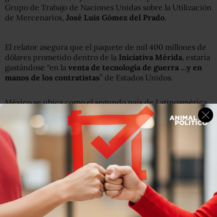
Grupo de Trabajo de Naciones Unidas sobre la Utilización
de Mercenarios,
José Luis Gómez del Prado
.
El relator asegura que el paquete de mil 400 millones de
dólares prometido dentro de la
Iniciativa Mérida
, estaría
gastándose “en la
venta de tecnología de guerra …y en
manos de los contratistas
” de Estados Unidos.
México se ubica como el segundo país de Latinoamérica
donde se han realizado
más contratos para asistir en la
lucha contra el narcotráfico
desde 2005, sólo superado
por
Colombia
, que sigue concentrado el 80% de esos
acuerdos.