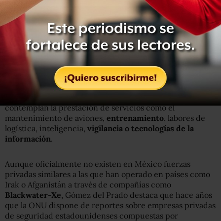
Los acuerdos con contratistas estadounidenses
contemplan la prestación de servicios como el
mantenimiento de aviones,
entrenamiento
, labores de
logística, inteligencia,
vigilancia o tecnologías de la
información
.
Aunque oficialmente no existen en México fuerzas
privadas similares a las que han operado en países como
Irak o Afganistán a través de compañías como
Blackwater-Xe
, Gómez del Prado destaca que hace años
que la ONU dispone de reportes sobre empresas privadas
de seguridad estadounidenses compuestas por