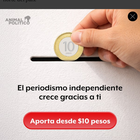
Hace unos días se desató una importante polémica en
torno a la participaci{on de Estados Unidos en la guerra
del gobierno mexicano contra la delincuencia
organizada, luego de que
The New York Times revelara
que
fuerzas estadunidenses han entrenado a cerca de
cuatro mil 500 nuevos agentes federales
y han
conducido grabaciones de conversaciones, manejado
informantes e interrogado sospechosos.