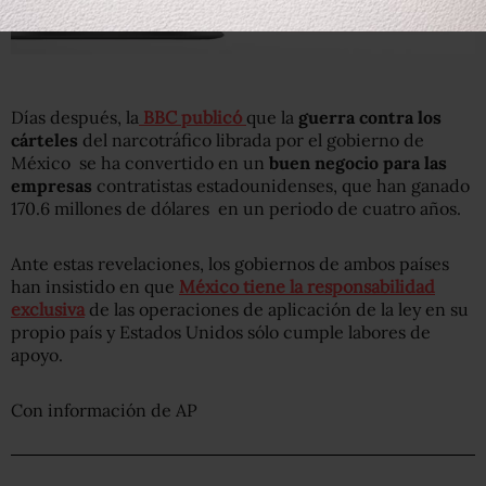
Días después, la
BBC publicó
que la
guerra contra los
cárteles
del narcotráfico librada por el gobierno de
México se ha convertido en un
buen negocio para las
empresas
contratistas estadounidenses, que han ganado
170.6 millones de dólares en un periodo de cuatro años.
Ante estas revelaciones, los gobiernos de ambos países
han insistido en que
México tiene la responsabilidad
exclusiva
de las operaciones de aplicación de la ley en su
propio país y Estados Unidos sólo cumple labores de
apoyo.
Con información de AP