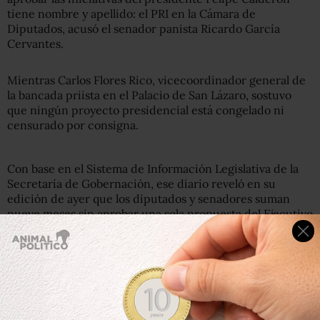
tiene nombre y apellido: el PRI en la Cámara de
Diputados, acusó el senador panista Ricardo García
Cervantes.
Mientras Carlos Flores Rico, vicecoordinador general de
la bancada priista en el Palacio de San Lázaro, sostuvo
que ningún proyecto presidencial está congelado ni
censurado por consigna.
Con base en el Sistema de Información Legislativa de la
Secretaría de Gobernación, ese diario reveló en su
edición de ayer que los diputados y senadores suman
nueve meses sin aprobar una sola propuesta del Ejecutivo
federal.
Las más recientes iniciativas presidenciales aprobadas
por el Congreso de la Unión se remontan a noviembre de
2010, cuando se dio luz verde al Presupuesto de Egresos
para este año, así como a tres decretos para acuñar