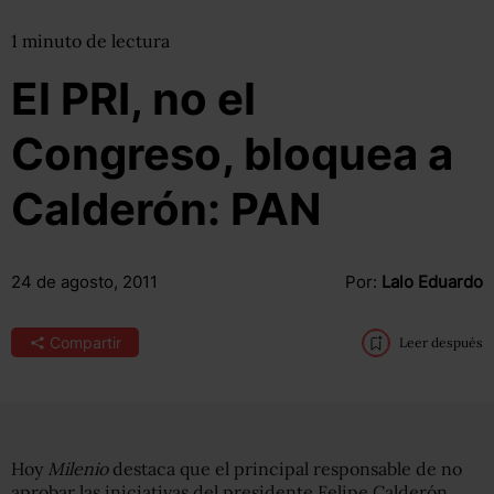
1
minuto
de lectura
El PRI, no el
Congreso, bloquea a
Calderón: PAN
24 de agosto, 2011
Por:
Lalo Eduardo
Compartir
Leer después
Hoy
Milenio
destaca que el principal responsable de no
aprobar las iniciativas del presidente Felipe Calderón