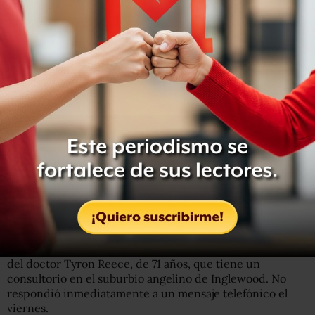
“
Tenemos a Tijuana en la palma de la mano
“, afirmó Jason
Lewis —uno de los acusados— en una conversación
grabada, según los registros del caso. “Hemos estado
haciendo esto desde hace años, hermano”.
Los investigadores dicen que
la banda de San Diego es la
primera que detectan contrabandeando drogas a
México
.
La investigación de 17 meses llevó al arresto esta semana
del doctor Tyron Reece, de 71 años, que tiene un
consultorio en el suburbio angelino de Inglewood. No
respondió inmediatamente a un mensaje telefónico el
viernes.