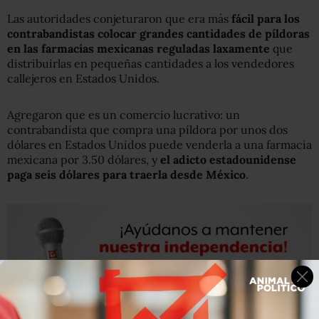
Las autoridades conjeturaron que era más
fácil para los
contrabandistas colocar grandes cantidades de píldoras
en las farmacias mexicanas reguladas laxamente
que
distribuirlas en pequeñas cantidades a los vendedores
callejeros en Estados Unidos.
Agregaron que es un comercio lucrativo: un
contrabandista que compra una píldora por unos dos
dólares en Estados Unidos puede venderla a una farmacia
mexicana por 3.50 dólares, y
el adicto estadounidense
paga seis dólares para traerla desde México
.