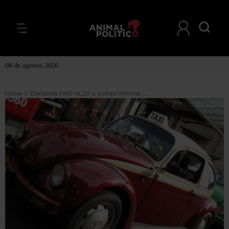
08 de agosto, 2026
Home
>
Demanda PAN-ALDF a Setravi informe sobre taxis “pirata”