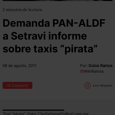
2
minutos
de lectura
Demanda PAN-ALDF
a Setravi informe
sobre taxis “pirata”
06 de agosto, 2011
Por:
Dulce Ramos
@
WikiRamos
Compartir
Leer después
Taxi "pirata". Foto: CiudadanosEnRed.com.mx.