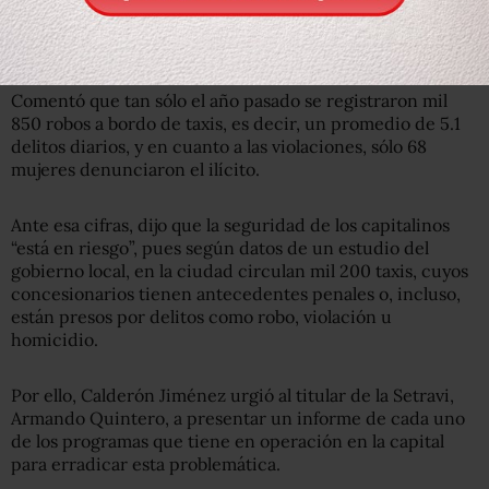
alto impacto”, agregó el legislador del Partido Acción
Nacional (PAN).
Comentó que tan sólo el año pasado se registraron mil
850 robos a bordo de taxis, es decir, un promedio de 5.1
delitos diarios, y en cuanto a las violaciones, sólo 68
mujeres denunciaron el ilícito.
Ante esa cifras, dijo que la seguridad de los capitalinos
“está en riesgo”, pues según datos de un estudio del
gobierno local, en la ciudad circulan mil 200 taxis, cuyos
concesionarios tienen antecedentes penales o, incluso,
están presos por delitos como robo, violación u
homicidio.
Por ello, Calderón Jiménez urgió al titular de la Setravi,
Armando Quintero, a presentar un informe de cada uno
de los programas que tiene en operación en la capital
para erradicar esta problemática.