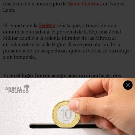
realizado en el municipio de
Santa Catarina
, en Nuevo
León.
El reporte de la
Sedena
señala que, a través de una
denuncia ciudadana, el personal de la Séptima Zonal
Militar acudió a la colonia Mirador de las Mitras; al
circular sobre la calle Higuerillas se percataron de la
presencia de un sospechoso, quien al verlos se introdujo
a un inmueble.
Ya
en el lugar fueron aseguradas un arma larga, dos
armas cortas, 11 bolsas transparentes con polvo blanco
con características de la cocaína, cuatro vehículos
y
aproximadamente 6 millones 500 mil pesos.
El sospechoso se dio a la fuga.
Con información de
Reforma.