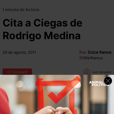
1
minuto
de lectura
Cita a Ciegas de
Rodrigo Medina
29 de agosto, 2011
Por:
Dulce Ramos
@
WikiRamos
Compartir
Leer después
“Aún no hemos interrogado a los propietarios del
inmueble, tiene una orden de presentación, no están
ubicados, no sabemos si quiera si están el país, pero los