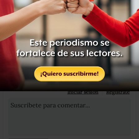
vamos a encontrar”.
Compartir
Leer después
OCULTAR COMENTARIOS
Iniciar sesión
Registrate
Suscribete para comentar...