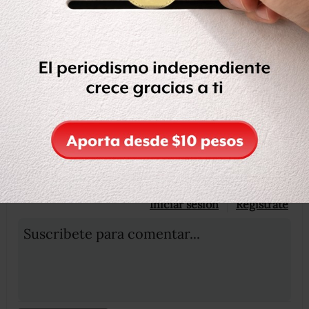
eso es digno de reconocer”.
Compartir
Leer después
OCULTAR COMENTARIOS
Iniciar sesión
Registrate
Suscribete para comentar...