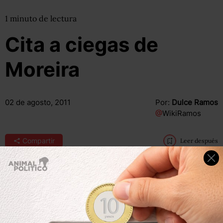
1
minuto
de lectura
Cita a ciegas de
Moreira
02 de agosto, 2011
Por:
Dulce Ramos
@
WikiRamos
Compartir
Leer después
Hay que reconocerles a los gobiernos panistas “el
crecimiento que nos han dado en estos últimos 11 años,
donde hemos crecido en pobreza y marginación social, y