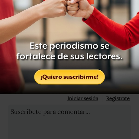
confiable, que su representatividad ciudadana está vacía
de contenido”.
Compartir
Leer después
OCULTAR COMENTARIOS
Iniciar sesión
Registrate
Suscribete para comentar...