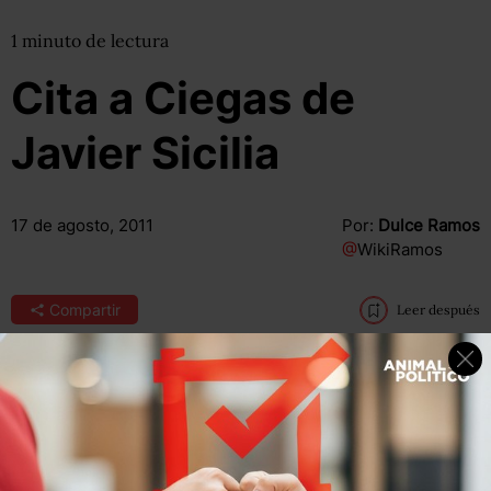
1
minuto
de lectura
Cita a Ciegas de
Javier Sicilia
17 de agosto, 2011
Por:
Dulce Ramos
@
WikiRamos
Compartir
Leer después
“Para nosotras y nosotros eso no sólo fue la traición a una
palabra empeñada, sino la afirmación, repetida por
millones de ciudadanos, de que el Congreso no es