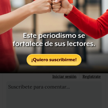
solitario entierro de un león y que estaba terminando con
el hallazgo o la invención de la felicidad”.
Compartir
Leer después
OCULTAR COMENTARIOS
Iniciar sesión
Registrate
Suscribete para comentar...