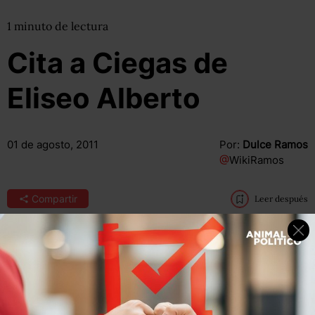
1
minuto
de lectura
Cita a Ciegas de
Eliseo Alberto
01 de agosto, 2011
Por:
Dulce Ramos
@
WikiRamos
Compartir
Leer después
“Ese domingo tremendo, de experiencias contrapuestas,
de verificaciones conmovedoras, ese domingo extraño
que había comenzado con la tristísima muerte y el