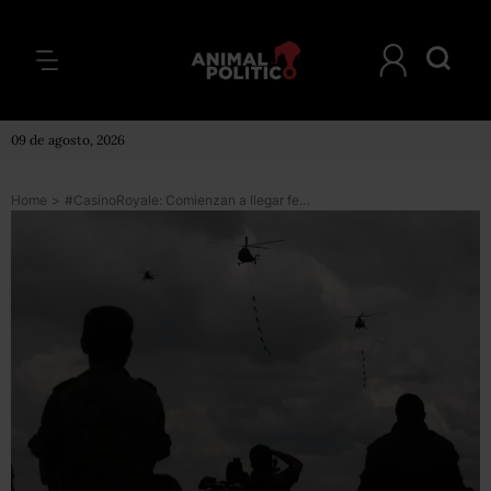
09 de agosto, 2026
Home
>
#CasinoRoyale: Comienzan a llegar federales y soldados a #NL