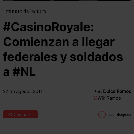
1
minuto
de lectura
#CasinoRoyale:
Comienzan a llegar
federales y soldados
a #NL
27 de agosto, 2011
Por:
Dulce Ramos
@
WikiRamos
Compartir
Leer después