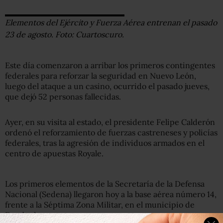
Elementos del Ejército y Fuerza Aérea entrenan el pasado
23 de agosto. Foto: Cuartoscuro.
Este día comenzaron a arribar los primeros contingentes
federales para reforzar la seguridad en Nuevo León,
luego del ataque a un casino, ocurrido el pasado jueves,
que dejó 52 personas fallecidas.
Ayer, en su visita al estado, el presidente Felipe Calderón
ordenó el reforzamiento de fuerzas castreneses y policías
federales, tras la agresión de individuos armados en el
centro de apuestas Royale.
Los primeros elementos de la Secretaría de la Defensa
Nacional (Sedena) llegaron hoy a la base aérea número 14,
frente a la Séptima Zona Militar, en el municipio de
Escobedo.