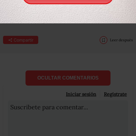
Leer en
Reforma.
Compartir
Leer después
OCULTAR COMENTARIOS
Iniciar sesión
Registrate
Suscribete para comentar...