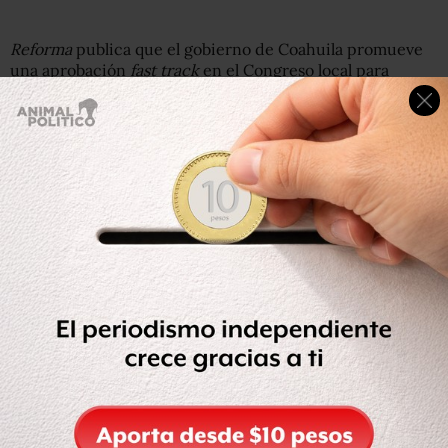
Reforma
publica que el gobierno de Coahuila promueve
una aprobación
fast track
en el Congreso local para
solicitar nuevos créditos que permitan la
reestructuración del débito estatal.
La Diputación Permanente de Coahuila convocó a un
periodo extraordinario de sesiones que se celebrará
mañana jueves, en el cual se pretende aprobar una
solicitud del Ejecutivo interino del Estado, Jorge Torres
López, para contratar créditos para ser destinados al
refinanciamiento de la deuda pública estatal, así como a
realizar otras operaciones financieras, refiere el diario.
El monto del nuevo préstamo no había sido revelado
hasta ayer ni siquiera a los diputados que integran la
Comisión de Finanzas, la cual sesionará a las 16:00 horas
de hoy.