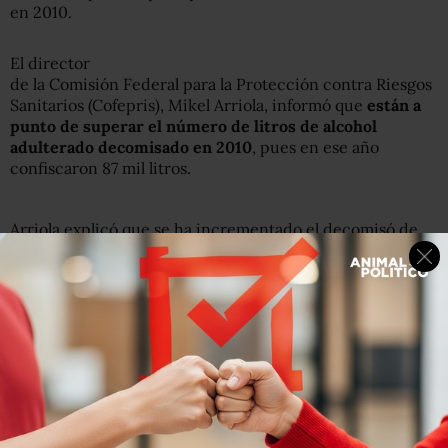
en 2010.
El director
de la Comisión Federal para la Protección contra Riesgos
Sanitarios (Cofepris), Mikel Arriola, informó que
están a
punto de superar el número de litros de alcohol
adulterado decomisado en 2010
, pues en ese año
confiscaron 87 mil litros.
Arriola explicó que se ha incrementado el decomisó de
alcohol adulterado debido a que
intensificaron la
vigilancia en beneficio de los consumidores
, tanto en
restaurantes y bares como en establecimientos
comerciales
El funcionario aseguró que el objetivo de esta nueva
estrategia es
alcanzar a los productores y los
distribuidores de alcohol adulterado
, con el fin de parar
estas sustancias nocivas desde su fuente de producción.