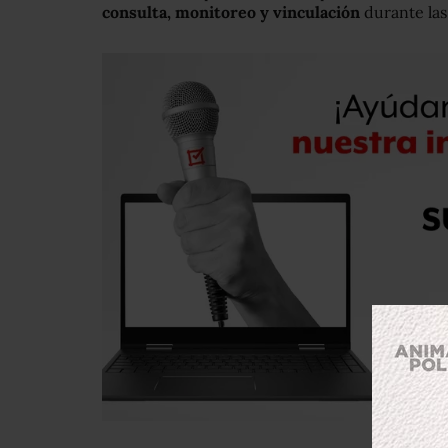
consulta, monitoreo y vinculación
durante las