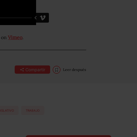
on
Vimeo
.
Compartir
Leer después
ISLATIVO
TRABAJO