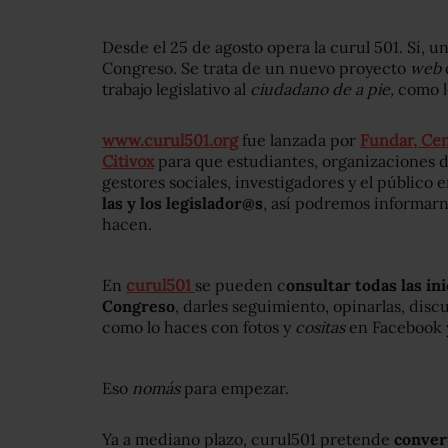
Desde el 25 de agosto opera la curul 501. Sí, u
Congreso. Se trata de un nuevo proyecto
web
trabajo legislativo al
ciudadano de a pie,
como l
www.curul501.org
fue lanzada por
Fundar, Cen
Citivox
para que estudiantes, organizaciones de
gestores sociales, investigadores y el público 
las y los legislador@s
, así podremos informarno
hacen.
En
curul501
se pueden c
onsultar todas las in
Congreso
, darles seguimiento, opinarlas, discut
como lo haces con fotos y
cositas
en Facebook y
Eso
nomás
para empezar.
Ya a mediano plazo, curul501 pretende
conver