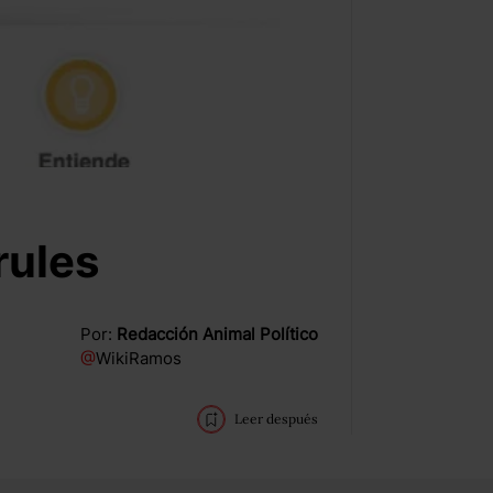
rules
Por:
Redacción Animal Político
@
WikiRamos
Leer después