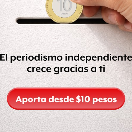
do en sociedad
en septiembre
a
ción por la Salud de las Mujeres
,
e Financiamiento para Cambio
y Política Migratoria,
México
Comité Coordinador para la
erechos Humanos del Distrito
tidas por esta nueva curul:
ara de Diputados se presentaron en
taminaron 298, el 12.4%. De ese total,
resupuesto total
asignado para el
onden a la Cámara de Diputados; esto