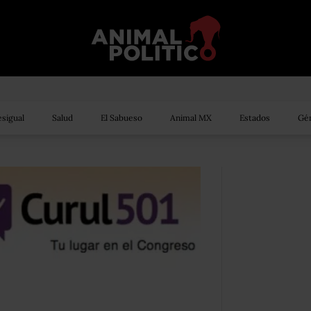
sigual
Salud
El Sabueso
Animal MX
Estados
Gén