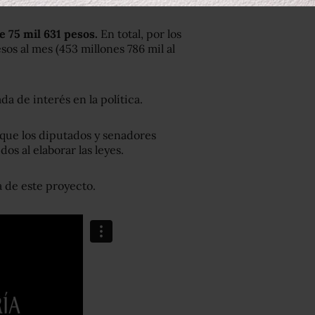
e 75 mil 631 pesos.
En total, por los
os al mes (453 millones 786 mil al
a de interés en la política.
que los diputados y senadores
os al elaborar las leyes.
 de este proyecto.