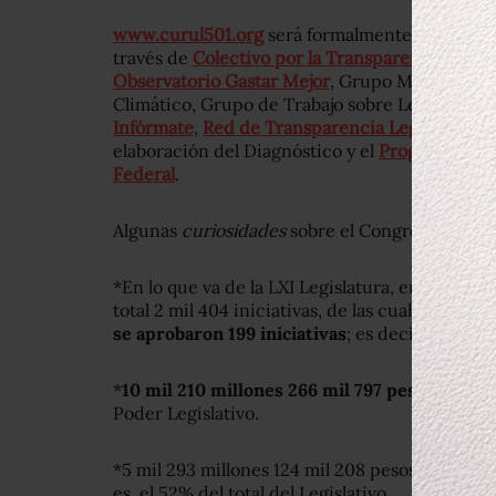
www.curul501.org
será formalmente
presenta
través de
Colectivo por la Transparencia
,
Coali
Observatorio Gastar Mejor
, Grupo Mexicano d
Climático, Grupo de Trabajo sobre Legislación 
Infórmate
,
Red de Transparencia Legislativa
, 
elaboración del Diagnóstico y el
Programa de D
Federal
.
Algunas
curiosidades
sobre el Congreso compar
*En lo que va de la LXI Legislatura, en la Cám
total 2 mil 404 iniciativas, de las cuales se dic
se aprobaron 199 iniciativas
; es decir, el 8.2%.
*
10 mil 210 millones 266 mil 797 pesos
es el
p
Poder Legislativo.
*5 mil 293 millones 124 mil 208 pesos corresp
es, el 52% del total del Legislativo.