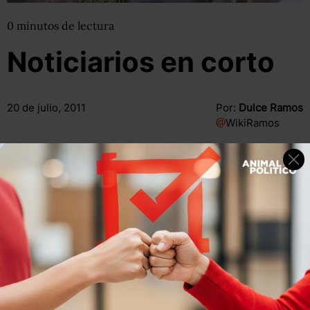
0
minutos
de lectura
Noticiarios en corto
20 de julio, 2011
Por:
Dulce Ramos
@
WikiRamos
Compartir
Leer después
Compartir
Leer después