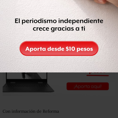
El padre
Solalinde decidió acompañar a sus escoltas
a las
oficinas dela Policía Municipal, donde se verificó que se
trataba de
custodia especial
y que tienen el
permiso
para portar las armas
.
Con información de Reforma