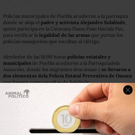
Policías municipales de Puebla acudieron a la parroquia
donde se aloja el
padre y activista Alejandro Solalinde
,
quien participa en la Caravana Pasoa Paso Haciala Paz,
para verificar la
legalidad de las armas
que portan los
policías oaxaqueños que escoltan al clérigo.
Alrededor de las 16:00 horas
policías estatales y
municipales
de Puebla acudieron a la Parroquiadela
Asunción, donde los migrantes descansan y
se llevaron a
dos elementos dela Policía Estatal Preventiva de Oaxaca
que fungen como escoltas de Solalinde.
Personal de la Secretaríade Seguridad Pública y Tránsito
Municipal explicó que el
aseguramiento de los escoltas
se realizó por un aviso a la policía de la presencia de
sujetos armados enla Colonia Aquiles Serdán.