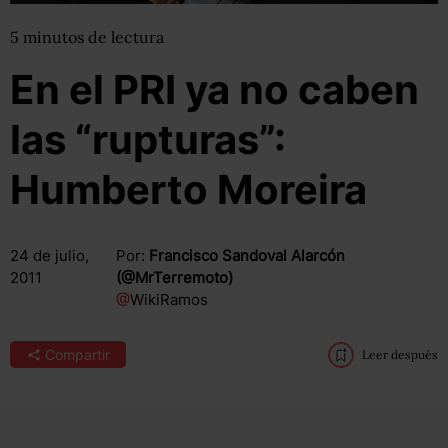
5
minutos
de lectura
En el PRI ya no caben
las “rupturas”:
Humberto Moreira
24 de julio,
Por:
Francisco Sandoval Alarcón
2011
(@MrTerremoto)
@
WikiRamos
Compartir
Leer después