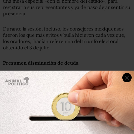
una mesa especial -con el nombre del estado-, para
registrar a sus representantes y ya de paso dejar sentir su
presencia.
Durante la sesión, incluso, los consejeros mexiquenses
fueron los que más gritos y bulla hicieron cada vez que,
los oradores, hacían referencia del triunfo electoral
obtenido el 3 de julio.
Presumen disminución de deuda
Las finanzas del PRI nacional en el primer trimestre de la
era Moreira como presidente, fue el segundo punto de
mayor relevancia que se abordó en la agenda del Consejo
Político priista.
Manuel Aguilera Gómez, secretario técnico del Consejo,
se encargó de presentar el informe sobre los pesos y
centavos gastados por el Partido y de cómo pintan las
finanzas para las elecciones de 2012. Esto, tras venir