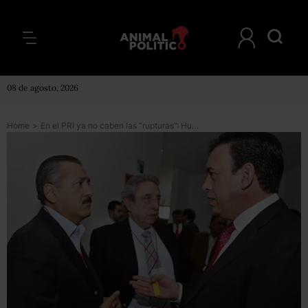
08 de agosto, 2026
Home
>
En el PRI ya no caben las “rupturas”: Humberto Moreira