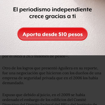
arrastrando un pasivo de once años por 559.2 millones
de pesos y que se redujo a 225.4.
Su discurso, fue el que arrancó los primeros aplausos del
día, que se dieron cuando explicó la forma en que se
disminuyó la deuda de 168.8 millones de pesos que tenían
con el Instituto Mexicano del Seguro Social (IMSS).
—Esa cantidad, después de tres meses de negociación,
revisiones y confrontas, logramos reducir lo requerido
por el IMSS a 26.5 millones de pesos—.
Otro de los logros que presentó Aguilera en su reporte,
fue una negociación que hicieron con los dueños de una
empresa de seguridad privada que en el 2006 los había
demandado.
Expuso que debido al juicio, en el 2009 se había
ordenado el embargo de los edificios del Comité
Directivo del Distrito Federal del PRI y del Instituto de