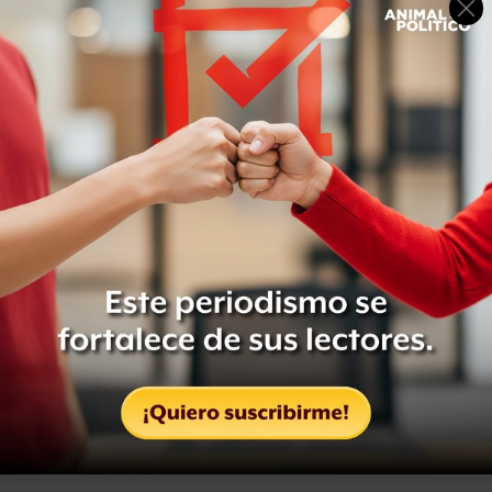
evidencias de que se cometió fraude contra los
acreedores de Mexicana de Aviación, empresa que,
según fuentes allegadas al caso, está en riesgo de ser
declarada en quiebra.
El diario señala que Consuelo Soto, juez encargado del
concurso mercantil de la aerolínea, determinó que el
primer indicio de fraude fue la venta de los dos edificios
de la empresa en la Colonia del Valle, el 6 de febrero de
2006, a un valor menor al catastral.
Leer en
Reforma.
Compartir
Leer después