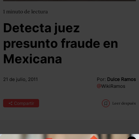
1
minuto
de lectura
Detecta juez
presunto fraude en
Mexicana
21 de julio, 2011
Por:
Dulce Ramos
@
WikiRamos
Compartir
Leer después
Reforma
publica que un juez federal resolvió ayer que hay