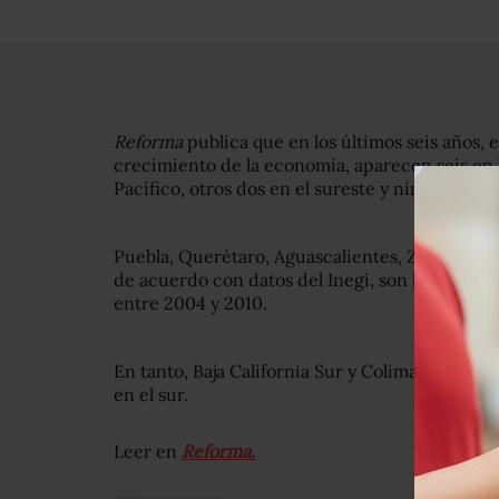
Reforma
publica que en los últimos seis años, e
crecimiento de la economía, aparecen seis en l
Pacífico, otros dos en el sureste y ninguno en l
Puebla, Querétaro, Aguascalientes, Zacatecas, 
de acuerdo con datos del Inegi, son las entid
entre 2004 y 2010.
En tanto, Baja California Sur y Colima lo hicier
en el sur.
Leer en
Reforma.