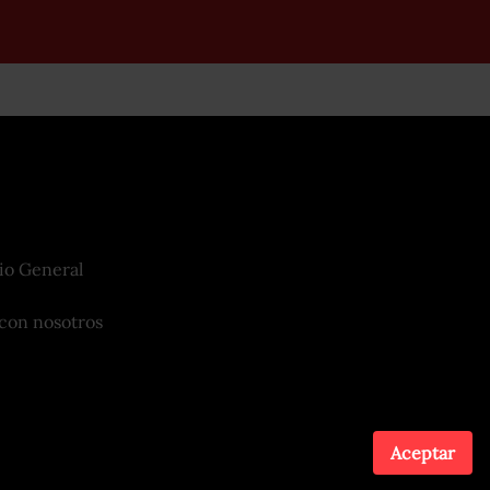
io General
con nosotros
Aceptar