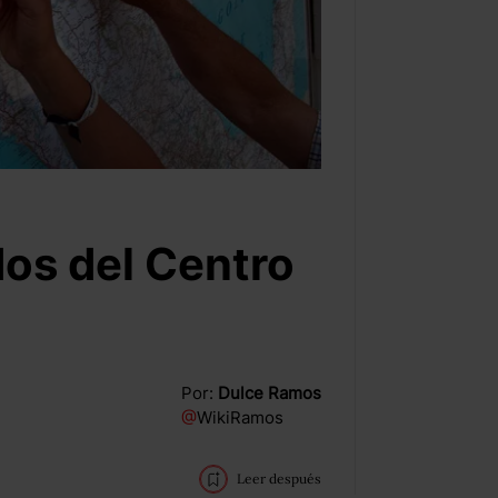
os del Centro
Por:
Dulce Ramos
@
WikiRamos
Leer después