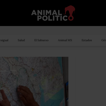
sigual
Salud
El Sabueso
Animal MX
Estados
Gén