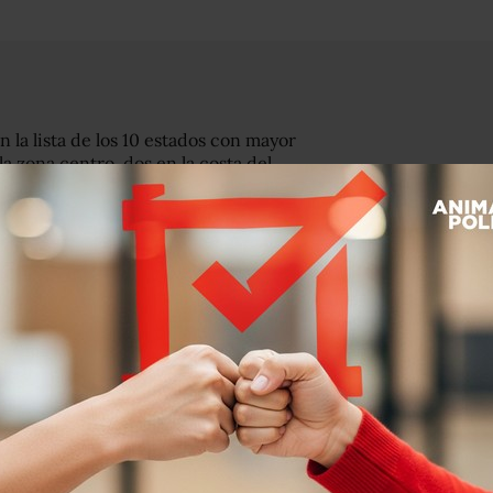
n la lista de los 10 estados con mayor
a zona centro, dos en la costa del
a frontera norte.
San Luis Potosí y el Estado de México,
ades que destacaron por su dinamismo
on en el Pacífico, y Tabasco y Yucatán,