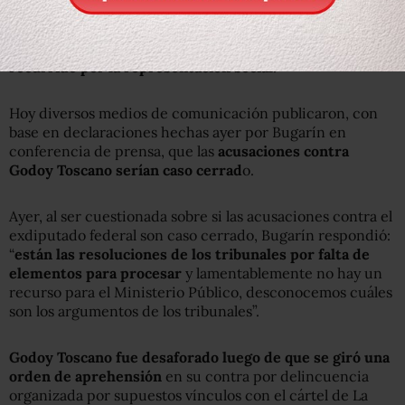
La titular de la SIEDO informó que al medio hermano del
gobernador de Michoacán, Leonel Godoy,
le fue
concedido un amparo para efectos, mismo que ha sido
recurrido por la representación social
.
Hoy diversos medios de comunicación publicaron, con
base en declaraciones hechas ayer por Bugarín en
conferencia de prensa, que las
acusaciones contra
Godoy Toscano serían caso cerrad
o.
Ayer, al ser cuestionada sobre si las acusaciones contra el
exdiputado federal son caso cerrado, Bugarín respondió:
“
están las resoluciones de los tribunales por falta de
elementos para procesar
y lamentablemente no hay un
recurso para el Ministerio Público, desconocemos cuáles
son los argumentos de los tribunales”.
Godoy Toscano fue desaforado luego de que se giró una
orden de aprehensión
en su contra por delincuencia
organizada por supuestos vínculos con el cártel de La