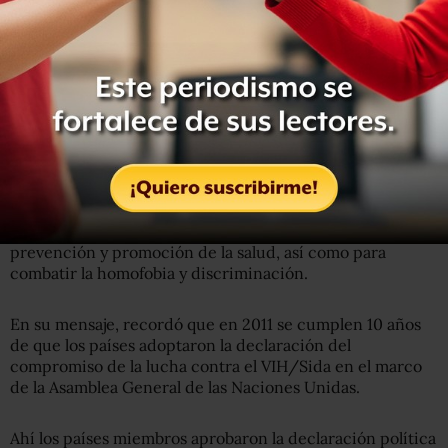
posibilidades que las mujeres cuenten con una
herramienta eficaz de prevención y control.
Expuso que también se aprobaron recursos para la
prevención en mujeres en condición de vulnerabilidad, y
en la convocatoria para financiar programas a la sociedad
civil en 2011 se considera por primera vez fondos para
prevención en el sector femenino.
Córdova Villalobos señaló que en los últimos cinco años se
han destinado 163 millones de pesos para acciones de
prevención y promoción de la salud, así como para
combatir la homofobia y discriminación.
En su mensaje, recordó que en 2011 se cumplen 10 años
de que los países adoptaron la declaración del
compromiso de la lucha contra el VIH/Sida en el marco
de la Asamblea General de las Naciones Unidas.
Ahí los países miembros aprobaron la declaración política