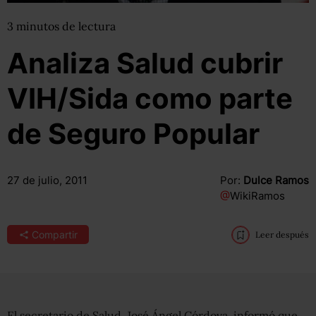
3
minutos
de lectura
Analiza Salud cubrir
VIH/Sida como parte
de Seguro Popular
27 de julio, 2011
Por:
Dulce Ramos
@
WikiRamos
Compartir
Leer después
El secretario de Salud, José Ángel Córdova, informó que