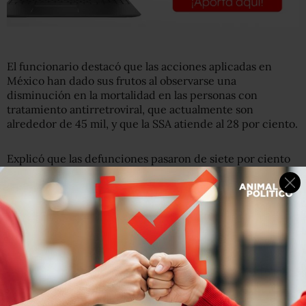
El funcionario destacó que las acciones aplicadas en
México han dado sus frutos al observarse una
disminución en la mortalidad en las personas con
tratamiento antirretroviral, que actualmente son
alrededor de 45 mil, y que la SSA atiende al 28 por ciento.
Explicó que las defunciones pasaron de siete por ciento
en 2008 a cinco por ciento en 2009, y datos preliminares
indican que en 2010 la mortalidad anualizada entre las
personas con VIH/Sida que reciben tratamiento ha
descendido a 3.2, “con lo cual estamos en los mejores
niveles internacionales”.
El titular de la Secretaría de Salud (SSA) indicó que se ha
considerado que los condones femeninos de segunda
generación se puedan distribuir para asegurar la