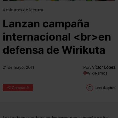
4
minutos
de lectura
Lanzan campaña
internacional <br>en
defensa de Wirikuta
21 de mayo, 2011
Por:
Víctor López
@
WikiRamos
Compartir
Leer después
Los indígenas huicholes lanzaron una campaña a nivel