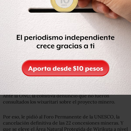
poco sirvió que Wirikuta fuera declarada en 1994 como
Área Natural Protegida por el Gobierno de San Luis
Potosí o que el 2004 haya ingresado a la lista tentativa de
la UNESCO en la Red Mundial de Sitios Sagrados
Naturales.
Tampoco el Pacto Hauxa Manaka, para supuestamente
proteger los sitios sagrados, que se firmó el 28 de abril de
2008, con la presencia de Felipe Calderón, su esposa,
Margarita Zavala y Emilio González Márquez, gobernador
de Jalisco. Para tomarse la foto, se vistieron con el traje
típico de los huicholes, lo fue considerado una ofensa
hacia la cultura ancestral.
Ante la ONU, la comitiva denunció que no fueron
consultados los wixaritari sobre el proyecto minero.
Por eso, le pidió al Foro Permanente de la UNESCO, la
cancelación definitiva de las 22 concesiones mineras. Y
que se eleve el Área Natural Protegida de Wirikuta a nivel