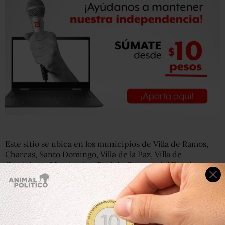
Este sitio se ubica en los municipios de Villa de Ramos,
Charcas, Santo Domingo, Villa de la Paz, Villa de
Guadalupe, Matehuala y Real de Catorce del Estado de
San Luis Potosí.
La Secretaría de Economía otorgó 22 concesiones
mineras a la compañía canadiense para explorar y
explotar las venas de plata que existen en la zona. De