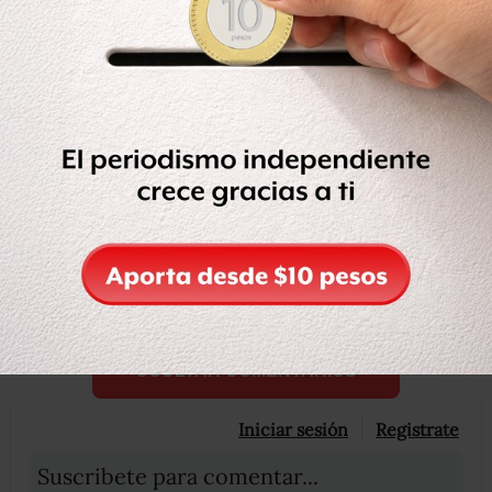
Y es que tras el rechazo de la primera terna, la Secretaría
de Gobernación dijo que haría llegar una nueva
propuesta en el plazo constitucional de 30 días. Y fue ahí
cuando todo mundo se hizo bolas.
Compartir
Leer después
OCULTAR COMENTARIOS
Iniciar sesión
Registrate
Suscribete para comentar...