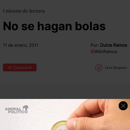
1
minuto
de lectura
No se hagan bolas
11 de enero, 2011
Por:
Dulce Ramos
@
WikiRamos
Compartir
Leer después
El nuevo candidato, o candidata, para el nombramiento
del nuevo ministro, o nueva ministra, de la Suprema
Corte no llegará antes de febrero, cuando inicia el
siguiente periodo ordinario de sesiones de los
legisladores.