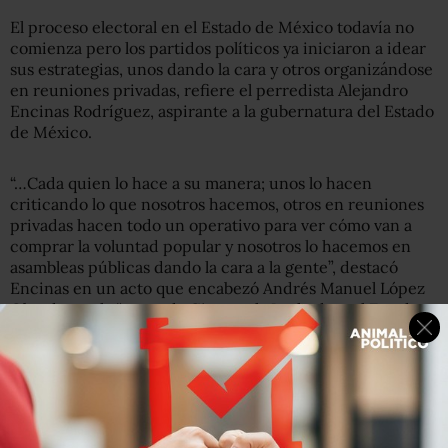
El proceso electoral en el Estado de México todavía no
comienza pero los partidos políticos ya iniciaron a idear
sus estrategias, unos dando la cara y otros organizándose
en reuniones privadas, refiere el perredista Alejandro
Encinas Rodríguez, aspirante a la gubernatura del Estado
de México.
“…Cada quien lo hace a su manera; unos lo hacen
criticando lo que nosotros hacemos, otros en reuniones
privadas hacen todo un operativo para ver cómo van a
comprar la voluntad popular y nosotros lo hacemos en
asambleas públicas dando la cara a la gente”, destacó
Encinas en un acto que encabezó Andrés Manuel López
Obrador en la “segunda Gira por la Lealtad en el Estado
de México”, en el municipio de Luvianos.
El perredista destacó además que como “todavía no
empieza la campaña” en el Edomex, “al rato no solamente
nos van a querer acusar por actos anticipados sino que