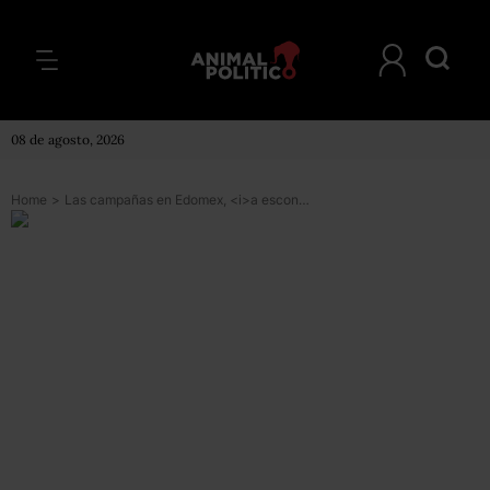
08 de agosto, 2026
Home
>
Las campañas en Edomex, <i>a escondidas</i>: Encinas