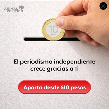
en diciembre pasado, tras la detención de tres
empleados de Aeroméxico en España.
La Procuraduría General de la República (PGR)
determinó, a través de sus investigaciones, que el cártel
de Sinaloa mantiene un centro de operaciones en el
Aeropuerto Internacional de la Ciudad de México (AICM)
para el
trasiego de drogas vía aérea
, incluso esa
organización criminal
se adjudica ser el dueño de esa
plaza por lo que ha cooptado a personal de diversas
líneas, pilotos, sobrecargos, y empleados de empresas
operadoras de servicios para llevar a cabo sus acciones.