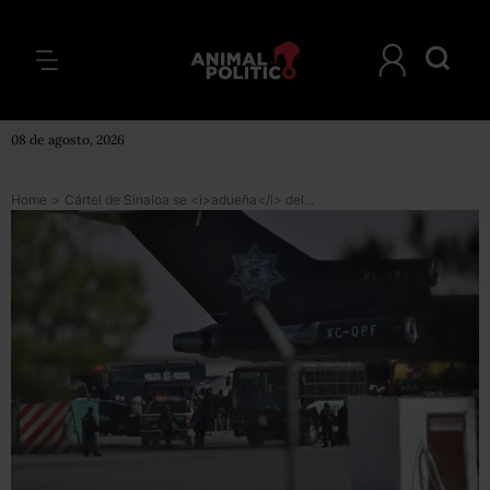
08 de agosto, 2026
Home
>
Cártel de Sinaloa se <i>adueña</i> del Aeropuerto del DF