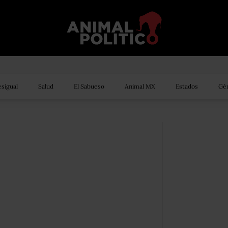
sigual
Salud
El Sabueso
Animal MX
Estados
Gén