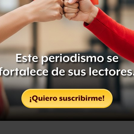
 presidente de la Surema Corte de
omo se pensaba. Sólo hubo un voto en
una de las ministras, se supo que
de Silva, fue el ministro Salvador
imonios gay.
Compartir
Leer después
OCULTAR COMENTARIOS