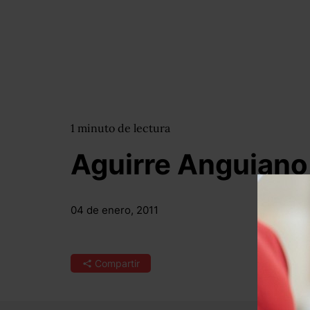
1
minuto
de lectura
Aguirre Anguiano
04 de enero, 2011
Compartir