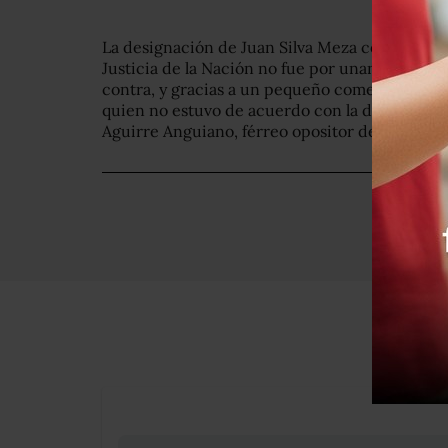
La designación de Juan Silva Meza como nuevo
Justicia de la Nación no fue por unanimidad c
contra, y gracias a un pequeño comentario de 
quien no estuvo de acuerdo con la designación 
Aguirre Anguiano, férreo opositor de los matr