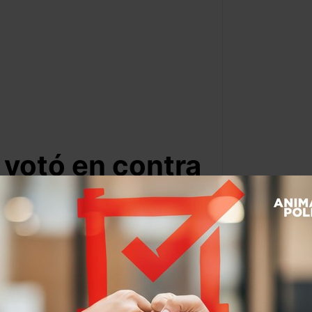
 votó en contra
Por:
Dulce Ramos
@
WikiRamos
Leer después