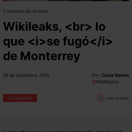
2
minutos
de lectura
Wikileaks, <br> lo
que <i>se fugó</i>
de Monterrey
26 de diciembre, 2010
Por:
Dulce Ramos
@
WikiRamos
Compartir
Leer después
A estas alturas ya no es secreto para nadie que desde la