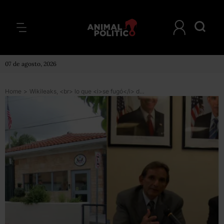
07 de agosto, 2026
Home
>
Wikileaks, <br> lo que <i>se fugó</i> de Monterrey