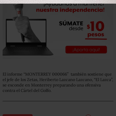
El informe “MONTERREY 000066” también sostiene que
el jefe de los Zetas, Heriberto Lazcano Lazcano, “El Lazca”,
se esconde en Monterrey preparando una ofensiva
contra el Cártel del Golfo.