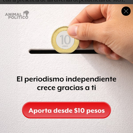
RSO, CONS, POL, CLO, FBI, ATF, DEA, ICE, PD y OPAD”,
señala el texto.
El comunicado, del 28 de febrero del 2010 a las 21:46
horas, se le atribuye a
Bruce Williamson
, excónsul
General de Estados Unidos en Monterrey, y fue elaborado
un día después del ataque simultáneo contra las policías
de Guadalupe, San Nicolás, Cadereyta, Escobedo y
Apodaca.
Según el informe, el Consulado habría hablado de las
probabilidades de más represalias del Cártel del Golfo
contra los departamentos de policía controlados por los
Zetas
en el área de Monterrey y señala que
Javier
Treviño
, Secretario General de Gobierno, es “poco
persuasivo” al atribuir los ataques a una reacción del
crimen por los
esfuerzos del gobierno
.