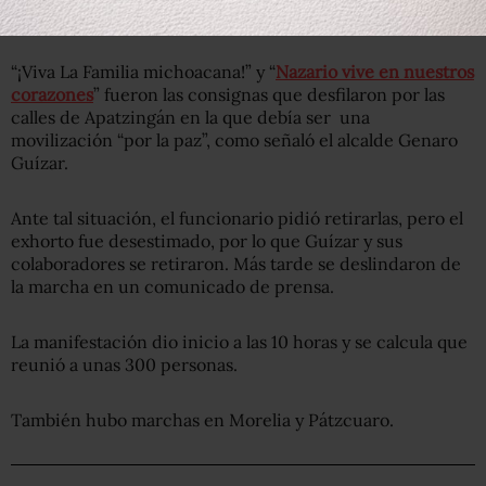
“¡Viva La Familia michoacana!” y “
Nazario vive en nuestros
corazones
” fueron las consignas que desfilaron por las
calles de Apatzingán en la que debía ser una
movilización “por la paz”, como señaló el alcalde Genaro
Guízar.
Ante tal situación, el funcionario pidió retirarlas, pero el
exhorto fue desestimado, por lo que Guízar y sus
colaboradores se retiraron. Más tarde se deslindaron de
la marcha en un comunicado de prensa.
La manifestación dio inicio a las 10 horas y se calcula que
reunió a unas 300 personas.
También hubo marchas en Morelia y Pátzcuaro.