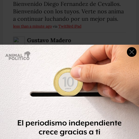
Bienvenido Diego Fernandez de Cevallos.
Bienvenido con los tuyos. Verte nos anima
a continuar luchando por un mejor país.
less than a minute ago
via
TwitBird iPad
Gustavo Madero
GustavoMadero
Me sumo a las expresiones de beneplácito
con motivo del regreso a casa de nuestro
querido Diego Fernández de Cevallos. ¡Es
una gran noticia!
less than a minute ago
via
TweetDeck