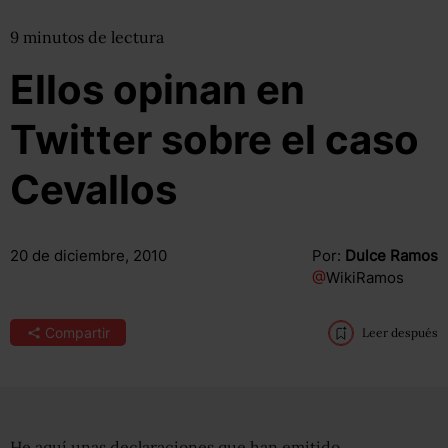
9
minutos
de lectura
Ellos opinan en
Twitter sobre el caso
Cevallos
20 de diciembre, 2010
Por:
Dulce Ramos
@
WikiRamos
Compartir
Leer después
He aquí unas declaraciones que han emitido