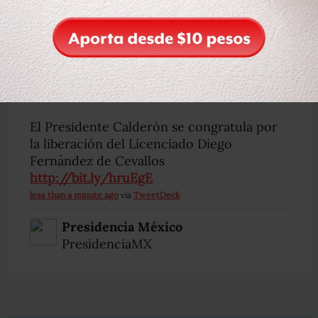
Javier Lozano A
JLozanoA
El Presidente Calderón se congratula por
la liberación del Licenciado Diego
Fernández de Cevallos
http://bit.ly/hruEgE
less than a minute ago
via
TweetDeck
Presidencia México
PresidenciaMX