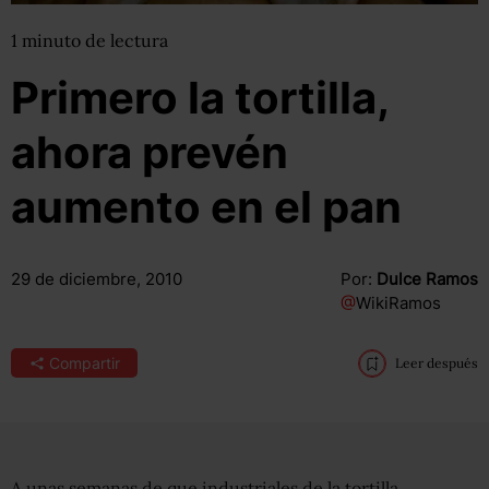
1
minuto
de lectura
Primero la tortilla,
ahora prevén
aumento en el pan
29 de diciembre, 2010
Por:
Dulce Ramos
@
WikiRamos
Compartir
Leer después
A unas semanas de que industriales de la tortilla