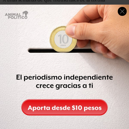
anunciaran un aumento en ese producto y luego
desistieran, la Cámara Nacional de la Industria
Panificadora y Similares de México (Canainpa) informó
que se espera un incremento en el precio del pan a
partir de febrero próximo.
Antonio Arias, vicepresidente de la Canainpa, puntualizó
que aún se desconoce el porcentaje del incremento en el
precio del pan, ya que dependerá del anuncio que den
los principales países productores de trigo.
El vicepresidente de la Canainpa explicó que los grandes
capitales están generando expectativas o una falsa
escasez de producto, situación que genera un alza en los
precios y que no depende de los productores nacionales.