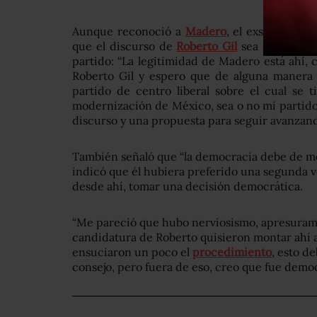
Aunque reconoció a
Madero
, el exsecretari
que el discurso de
Roberto Gil
sea el que def
partido: “La legitimidad de Madero está ahí, 
Roberto Gil y espero que de alguna manera
partido de centro liberal sobre el cual se t
modernización de México, sea o no mi partido,
discurso y una propuesta para seguir avanzand
También señaló que “la democracia debe de mo
indicó que él hubiera preferido una segunda v
desde ahí, tomar una decisión democrática.
“Me pareció que hubo nerviosismo, apresurami
candidatura de Roberto quisieron montar ahí a
ensuciaron un poco el
procedimiento
, esto d
consejo, pero fuera de eso, creo que fue democr