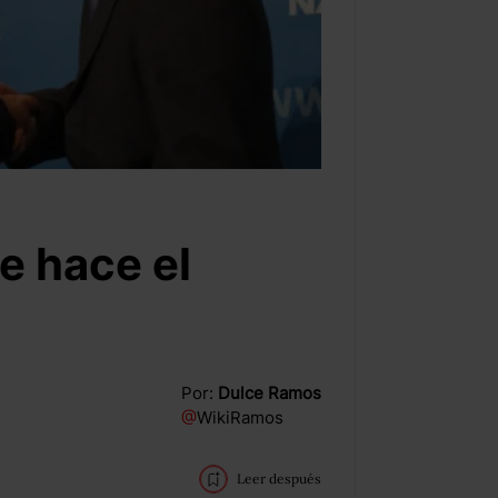
 hace el
Por:
Dulce Ramos
@
WikiRamos
Leer después