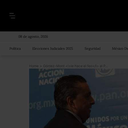
08 de agosto, 2026
Política
Elecciones Judiciales 2025
Seguridad
México De
Home
>
Gómez-Mont <i>le hace el feo</i> al PAN