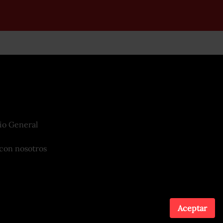
io General
con nosotros
Aceptar