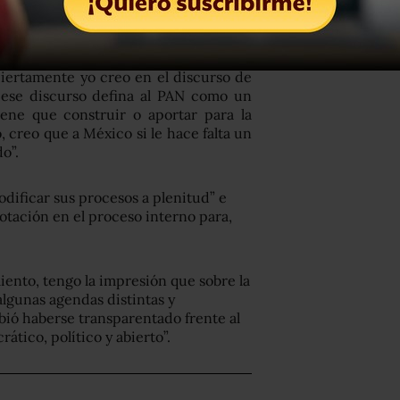
o de Gobernación externó su deseo de
ina al PAN, aunque ya no milite en el
ciertamente yo creo en el discurso de
 ese discurso defina al PAN como un
iene que construir o aportar para la
 creo que a México si le hace falta un
o”.
dificar sus procesos a plenitud” e
otación en el proceso interno para,
ento, tengo la impresión que sobre la
lgunas agendas distintas y
ebió haberse transparentado frente al
ático, político y abierto”.