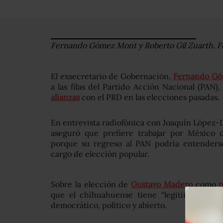
Fernando Gómez Mont y Roberto Gil Zuarth. F
El exsecretario de Gobernación,
Fernando G
a las filas del Partido Acción Nacional (PAN
alianzas
con el PRD en las elecciones pasadas.
En entrevista radiofónica con Joaquín López
aseguró que prefiere trabajar por México 
porque su regreso al PAN podría entender
cargo de elección popular.
Sobre la elección de
Gustavo Madero
como
p
que el chihuahuense tiene “legitimidad” p
democrático, político y abierto.