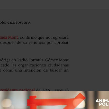
oto: Cuartoscuro.
ómez Mont
, confirmó que no regresará
), después de su renuncia por aprobar
-Dóriga en Radio Fórmula, Gómez Mont
desde las organizaciones ciudadanas
se como una intención de buscar un
residente nacional
del PAN , aseguró
ues fue electo en un procedimiento