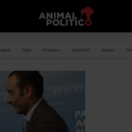
sigual
Salud
El Sabueso
Animal MX
Estados
Gén