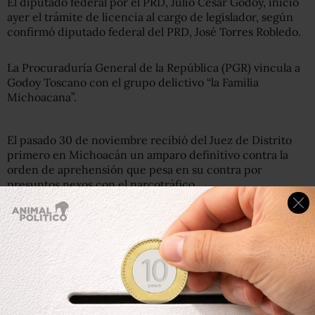
El diputado federal por el PRD, Julio César Godoy, inició
ayer el trámite de licencia al cargo de legislador, según
confirmó diputado federal del PRD, José Torres Robledo.
La Procuraduría General de la República (PGR) vincula a
Godoy Toscano con el grupo delictivo “la Familia
Michoacana”.
El pasado 30 de noviembre recibió del Juez de Distrito
primero en Michoacán un amparo definitivo contra la
orden de aprehensión que pesa en su contra por
presuntos nexos con el narcotráfico.
Sin embargo, horas después la PGR informó que sigue
vigente la orden de aprehensión que giró el Juzgado 9 de
Distrito con sede en Jalisco contra Julio César Godoy
Toscano pese al nuevo amparo obtenido por el diputado.