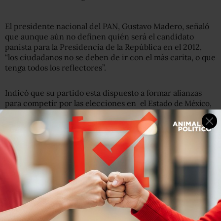
El presidente nacional del PAN, Gustavo Madero, señaló
que aunque aún no definen quién será el candidato
panista para la Presidencia de la República en el 2012,
“los ciudadanos no se deben de ir con el más carita, o que
tenga todos los reflectores”.
Indicó que su partido esta dispuesto a formar alianzas
para competir por las elecciones en
el Estado de México,
pero no descartó la posibilidad de
participar con candidato
propio para buscar la gubernatura de ese estado.
Asimismo, Señaló que el Edomex se encuentra en los
primeros lugares de inseguridad y de pobreza en todo el
país.
Redacción Animal Político.