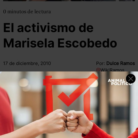
0
minutos
de lectura
El activismo de
Marisela Escobedo
17 de diciembre, 2010
Por:
Dulce Ramos
@
WikiRamos
Compartir
Leer después
Compartir
Leer después