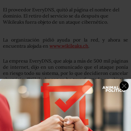
El proveedor EveryDNS, quitó al página el nombre del
dominio. El retiro del servicio se da después que
Wikileaks fuera objeto de un ataque cibernético.
La organización pidió ayuda por la red, y ahora se
encuentra alojada en
www.wikileaks.ch
.
La empresa EveryDNS, que aloja a más de 500 mil páginas
de internet, dijo en un comunicado que el ataque ponía
en riesgo todo su sistema, por lo que decidieron cancelar
elservicio: “Wikileaks.org se ha transformado en objetivo
de múltiples ataques distribuidos de denegación de
servicio. Estos ataques han amenazado, y futuros ataques
amenazarían, la estabilidad de la infraestructura
EveryDNS.net”.
EveryDNS no es la primera empresa que abandona a
Wikileaks. Amazon, la empresa que daba hosting al sitio,