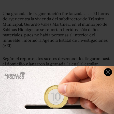
Una granada de fragmentación fue lanzada a las 21 horas
de ayer contra la vivienda del subdirector de Tránsito
Municipal, Gerardo Valles Martínez, en el municipio de
Sabinas Hidalgo; no se reportan heridos, sólo daños
materiales, pues no había personas al interior del
inmueble, informó la Agencia Estatal de Investigaciones
(AEI).
Según el reporte, dos sujetos desconocidos llegaron hasta
el domicilio y lanzaron la granada, la cual al estallar
destrozó algunos vidrios de la vivienda y causó un
incendio leve.
Luego del estallido, un grupo de efectivos de la policía
preventiva y de Bomberos de Nuevo León llegaron hasta
el lugar para revisar si había personas heridas y sofocar
las llamas.