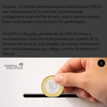
Oaxaca.- El Partido Revolucionario Institucional (PRI) de
ese estado anunció un recorte a la nómina de
trabajadores antes del fin de año, tras la derrota sufrida
hace unos meses en la elección de gobernador.
Eviel Pérez Magaña, presidente del PRI en Oaxaca,
reconoció en conferencia de prensa que a partir de la
derrota electoral de julio pasado, su partido enfrentará
una crisis económica que obliga a revisar la estructura
laboral.
“Si, haremos ajustes a la nómina de 55 trabajadores para
no afectar el gasto corriente”, informó el también ex
candidato al gobierno de ese estado.
Finalmente Pérez Magaña adelantó que desde la
oposición, “darán gobernabilidad a Oaxaca”, que a partir
del 1 de diciembre será gobernado por el aliancista