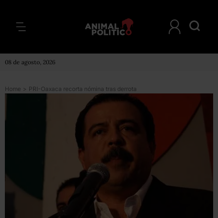
08 de agosto, 2026
Home
>
PRI-Oaxaca recorta nómina tras derrota