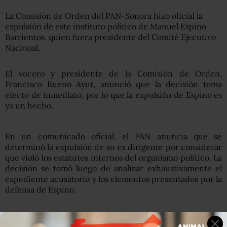
La Comisión de Orden del PAN-Sonora hizo oficial la
expulsión de este instituto político de Manuel Espino
Barrientos, quien fuera presidente del Comité Ejecutivo
Nacional.
El vocero y presidente de la Comisión de Orden,
Francisco Bueno Ayut, anunció que la decisión toma
efecto de inmediato, por lo que la expulsión de Espino es
ya un hecho.
En un comunicado oficial, el PAN anuncia que se
determinó la expulsión de su ex dirigente por considerar
que violó los estatutos internos del organismo político. La
decisión se tomó luego de analizar exhaustivamente el
expediente acusatorio y los elementos presentados por la
defensa de Espino.
Espino podría presentar aún una reclamación que