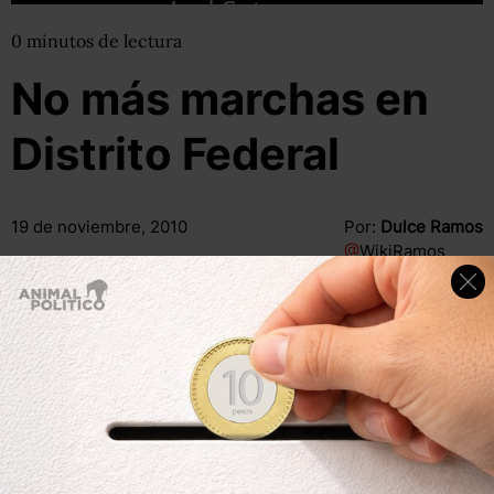
0
minutos
de lectura
No más marchas en
Distrito Federal
19 de noviembre, 2010
Por:
Dulce Ramos
@
WikiRamos
Compartir
Leer después
Compartir
Leer después