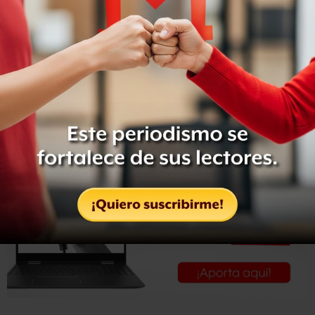
De los 33 países que integran la OCDE, los que
presentaron la mayor inflación anual en octubre de este
año fueron Turquía 8.6%, Grecia con 5.2%, Hungría 4.2%,
Corea 4.1%, y México 4.0%. En tanto, los países con las
menores tasas de inflación en octubre fueron Suiza y
Japón con 0.2%, respectivamente; Irlanda 0.7%,
República Eslovaca 0.9%, y Estados Unidos 1.2%.