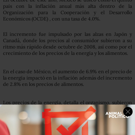
país con la inflación anual más alta dentro de la
Organización para la Cooperación y el Desarrollo
Económicos (OCDE) , con una tasa de 4.0%.
El incremento fue impulsado por las alzas en Japón y
Canadá, donde los precios al consumidor subieron a su
ritmo más rápido desde octubre de 2008, así como por el
crecimiento de los precios de la energía y los alimentos.
En el caso de México, el aumento de 6.9% en el precio de
la energía impactó en la inflación además del incremento
de 2.8% en los precios de alimentos.
Los precios de la energía, detalla el organismo, subieron
6.6% en octubre en comparación con 5.2% de
septiembre; mientras que los precios de alimentos
subieron 2.6%, frente a 2.3% el mes previo.