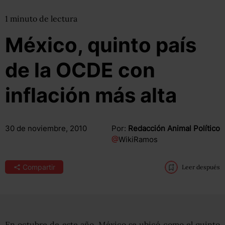
1
minuto
de lectura
México, quinto país
de la OCDE con
inflación más alta
30 de noviembre, 2010
Por:
Redacción Animal Político
@
WikiRamos
Compartir
Leer después
En octubre de este año, México se ubicó como el quinto