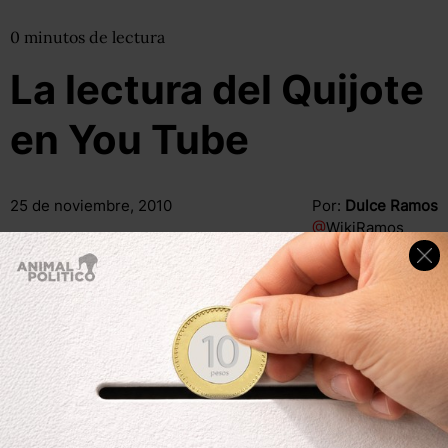
0
minutos
de lectura
La lectura del Quijote
en You Tube
25 de noviembre, 2010
Por:
Dulce Ramos
@
WikiRamos
Compartir
Leer después
Compartir
Leer después